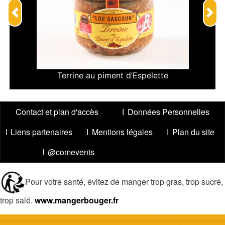
Previous
Nex
Terrine au piment d’Espelette
Menu
Contact et plan d'accès
Données Personnelles
Pied
Liens partenaires
Mentions légales
Plan du site
de
page
@comevents
Pour votre santé, évitez de manger trop gras, trop sucré,
trop salé.
www.mangerbouger.fr