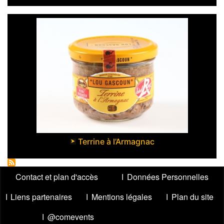
Terrine à l’Armagnac
Menu
Contact et plan d'accès
Données Personnelles
Pied
Liens partenaires
Mentions légales
Plan du site
de
page
@comevents