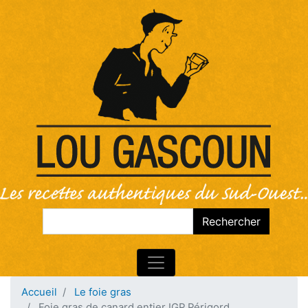
Rechercher
Rechercher
Accueil
Le foie gras
Foie gras de canard entier IGP Périgord