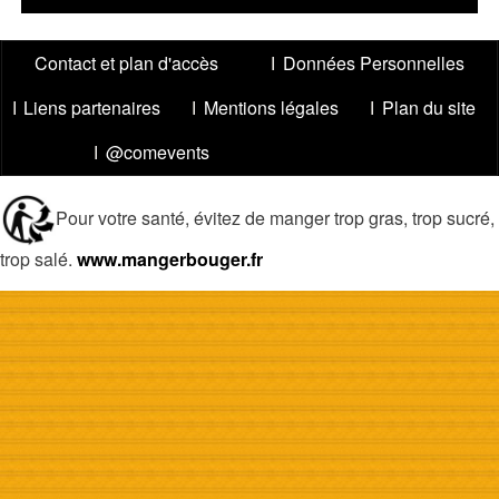
Menu
Contact et plan d'accès
Données Personnelles
Pied
Liens partenaires
Mentions légales
Plan du site
de
page
@comevents
Pour votre santé, évitez de manger trop gras, trop sucré,
trop salé.
www.mangerbouger.fr